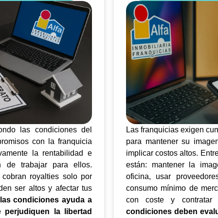
ondo las condiciones del
Las franquicias exigen cum
romisos con la franquicia
para mantener su image
ivamente la rentabilidad e
implicar costos altos. Ent
 de trabajar para ellos.
están: mantener la ima
obran royalties solo por
oficina, usar proveedor
en ser altos y afectar tus
consumo mínimo de mercha
 las condiciones ayuda a
con coste y contratar
perjudiquen la libertad
condiciones deben eval