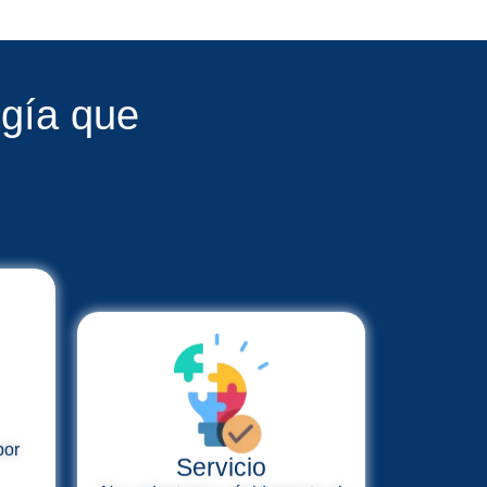
ogía que
Servicio
por
Nos adaptamos rápidamente al
mercado y a tus necesidades
cia