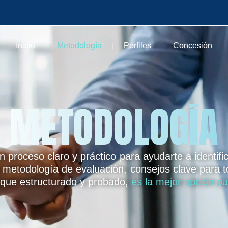
Inicio
Metodología
Perfiles
Concesión
METODOLOGÍA
proceso claro y práctico para ayudarte a identific
ra metodología de evaluación, consejos clave para t
foque estructurado y probado,
es la mejor opción p