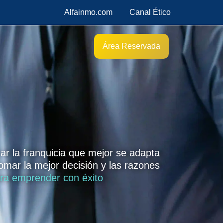
Alfainmo.com
Canal Ético
Área Reservada
ar la franquicia que mejor se adapta
omar la mejor decisión y las razones
ara emprender con éxito